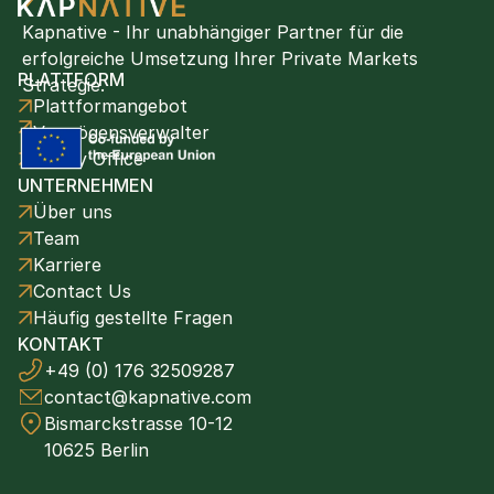
Kapnative - Ihr unabhängiger Partner für die 
erfolgreiche Umsetzung Ihrer Private Markets 
PLATTFORM
Strategie.
Plattformangebot
Vermögensverwalter
Family Office
UNTERNEHMEN
Über uns
Team
Karriere
Contact Us
Häufig gestellte Fragen
KONTAKT
+49 (0) 176 32509287
contact@kapnative.com
Bismarckstrasse 10-12
10625 Berlin