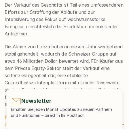
Der Verkauf des Geschäfts ist Teil eines umfassenderen 
Efforts zur Straffung der Abläufe und zur 
Intensivierung des Fokus auf wachstumsstarke 
Biologika, einschließlich der Produktion monoklonaler 
Antikörper.
Die Aktien von Lonza haben in diesem Jahr weitgehend 
stabil gehandelt, wodurch die Schweizer Gruppe auf 
etwa 46 Milliarden Dollar bewertet wird. Für Käufer aus 
dem Private Equity-Sektor stellt der Verkauf eine 
seltene Gelegenheit dar, eine etablierte 
Gesundheitszutatenplattform mit globaler Reichweite, 
starker Grundnachfrage und bedeutendem Potenzial 
für operative und kommerzielle Expansion zu 
Newsletter
erwerben.
Erhalten Sie jeden Monat Updates zu neuen Partnern 
und Funktionen – direkt in Ihr Postfach.
https://www.privateequitywire.co.uk/lone-star-altaris-
one-rock-eye-2-5bn-lonza-capsules-health-ingredients-