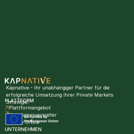
Kapnative - Ihr unabhängiger Partner für die 
erfolgreiche Umsetzung Ihrer Private Markets 
PLATTFORM
Strategie.
Plattformangebot
Vermögensverwalter
Family Office
UNTERNEHMEN