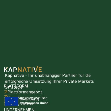
Kapnative - Ihr unabhängiger Partner für die 
erfolgreiche Umsetzung Ihrer Private Markets 
PLATTFORM
Strategie.
Plattformangebot
Vermögensverwalter
Family Office
UNTERNEHMEN