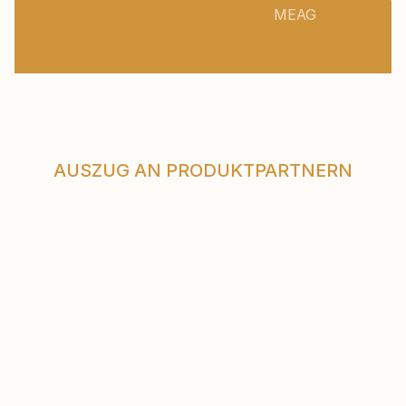
MEAG
AUSZUG AN PRODUKTPARTNERN
Private Equity
Priv