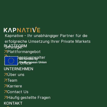
Kapnative - Ihr unabhängiger Partner für die 
erfolgreiche Umsetzung Ihrer Private Markets 
PLATTFORM
Strategie.
Plattformangebot
Vermögensverwalter
Family Office
UNTERNEHMEN
Über uns
Team
Karriere
Contact Us
Häufig gestellte Fragen
KONTAKT