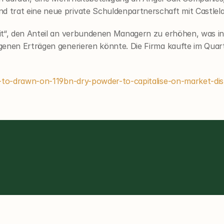
trat eine neue private Schuldenpartnerschaft mit Castlela
it“, den Anteil an verbundenen Managern zu erhöhen, was in
enen Erträgen generieren könnte. Die Firma kaufte im Quart
d-to-drawn-on-119bn-dry-powder-to-capitalise-on-market-dis