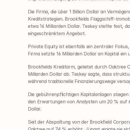
Die Firma, die über 1 Billion Dollar an Vermöge
Kreditstrategien. Brookfields Flaggschiff-Immob
etwa 16 Milliarden Dollar. Teskey stellte fest,
eingeschränktem Angebot.
Private Equity ist ebenfalls ein zentraler Foku
Firma setzte 16 Milliarden Dollar an Kapital ein 
Brookfields Kreditarm, geleitet durch Oaktree 
Milliarden Dollar ab. Teskey sagte, dass strukt
während traditionelle Finanzierungswege versa
Die gebührenpflichtigen Kapitalanlagen stiegen
den Erwartungen von Analysten um 20 % auf 65
Dollar.
Seit der Abspaltung von der Brookfield Corporati
Oaktree auf 74 % erhöht. Jüngst einigte sie sic