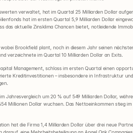
nswerten verwaltet, hat im Quartal 25 Milliarden Dollar aufge
ilienfonds hat im ersten Quartal 5,9 Milliarden Dollar einge
 dass das aktuelle Zinsklima Chancen bietet, notleidende Immo
s, wobei Brookfield plant, noch in diesem Jahr seinen nächste
und verzeichnete im Quartal 10 Milliarden Dollar an Exits.
Capital Management, schloss im ersten Quartal einen opportu
urierte Kreditinvestitionen – insbesondere in Infrastruktur u
gen.
 im Jahresvergleich um 20 % auf 549 Milliarden Dollar, währe
4 Millionen Dollar wuchsen. Das Nettoeinkommen stieg im J
on hat die Firma 1,4 Milliarden Dollar über drei neue Partner
h darauf, eine Mehrheitsbeteiligung an Angel Oak Companies, 