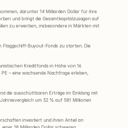
nommen, darunter 14 Milliarden Dollar für ihre 
worben und bringt die Gesamtkapitalzusagen auf 
bilien zu erwerben, insbesondere in Märkten mit 
n Flaggschiff-Buyout-Fonds zu starten. Die 
nistischen Kreditfonds in Höhe von 16 
nd PE – eine wachsende Nachfrage erleben, 
nd die ausschüttbaren Erträge im Einklang mit 
ahresvergleich um 32 % auf 581 Millionen 
schaften investiert und ihren Anteil an 
einer 18 Milliarden Dollar schweren 