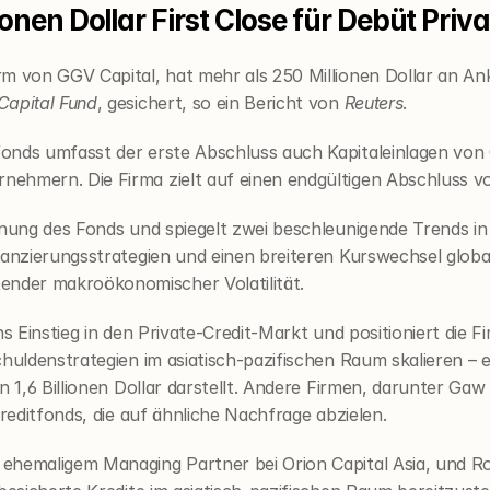
ionen Dollar First Close für Debüt Priv
m von GGV Capital, hat mehr als 250 Millionen Dollar an Ank
Capital Fund
, gesichert, so ein Bericht von 
Reuters
.
onds umfasst der erste Abschluss auch Kapitaleinlagen von 
ehmern. Die Firma zielt auf einen endgültigen Abschluss von
nung des Fonds und spiegelt zwei beschleunigende Trends in d
anzierungsstrategien und einen breiteren Kurswechsel globale
nder makroökonomischer Volatilität.
s Einstieg in den Private-Credit-Markt und positioniert die F
chuldenstrategien im asiatisch-pazifischen Raum skalieren – 
n 1,6 Billionen Dollar darstellt. Andere Firmen, darunter Gaw
Kreditfonds, die auf ähnliche Nachfrage abzielen.
ehemaligem Managing Partner bei Orion Capital Asia, und Ro