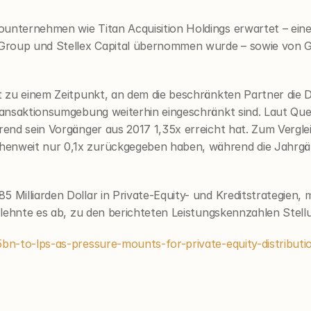
ounternehmen wie Titan Acquisition Holdings erwartet – eine
Group und Stellex Capital übernommen wurde – sowie von G
gt zu einem Zeitpunkt, an dem die beschränkten Partner die 
Transaktionsumgebung weiterhin eingeschränkt sind. Laut Quel
rend sein Vorgänger aus 2017 1,35x erreicht hat. Zum Verglei
enweit nur 0,1x zurückgegeben haben, während die Jahrgäng
 Milliarden Dollar in Private-Equity- und Kreditstrategien, m
ma lehnte es ab, zu den berichteten Leistungskennzahlen Stel
5bn-to-lps-as-pressure-mounts-for-private-equity-distributi