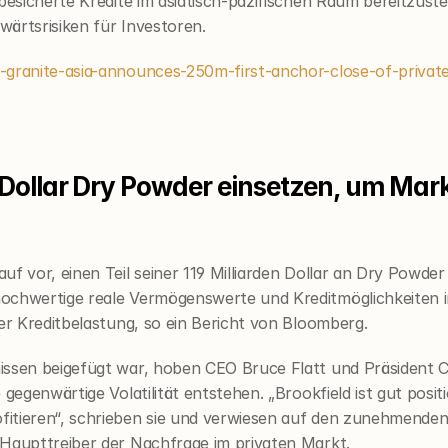
besicherte Kredite im asiatisch-pazifischen Raum bereitzuste
ärtsrisiken für Investoren.
-granite-asia-announces-250m-first-anchor-close-of-private
en Dollar Dry Powder einsetzen, um Ma
f vor, einen Teil seiner 119 Milliarden Dollar an Dry Powder
hochwertige reale Vermögenswerte und Kreditmöglichkeiten i
der Kreditbelastung, so ein Bericht von Bloomberg.
issen beigefügt war, hoben CEO Bruce Flatt und Präsident Co
gegenwärtige Volatilität entstehen. „Brookfield ist gut positi
itieren“, schrieben sie und verwiesen auf den zunehmenden
 Haupttreiber der Nachfrage im privaten Markt.