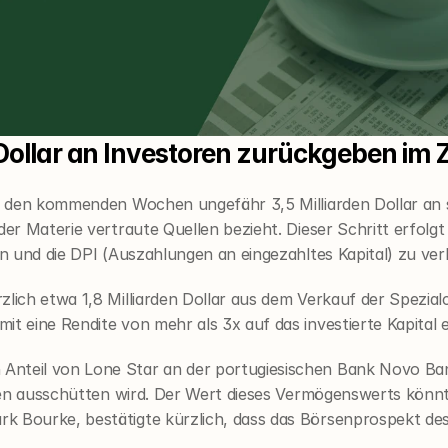
n Dollar an Investoren zurückgeben i
 in den kommenden Wochen ungefähr 3,5 Milliarden Dollar an
 der Materie vertraute Quellen bezieht. Dieser Schritt erfo
en und die DPI (Auszahlungen an eingezahltes Kapital) zu ver
lich etwa 1,8 Milliarden Dollar aus dem Verkauf der Spezialc
t eine Rendite von mehr als 3x auf das investierte Kapital er
nteil von Lone Star an der portugiesischen Bank Novo Banc
nden ausschütten wird. Der Wert dieses Vermögenswerts könnte
k Bourke, bestätigte kürzlich, dass das Börsenprospekt des 